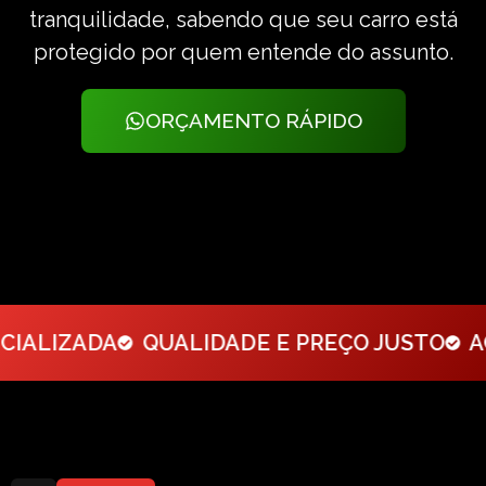
tranquilidade, sabendo que seu carro está
protegido por quem entende do assunto.
ORÇAMENTO RÁPIDO
ALIZADA
QUALIDADE E PREÇO JUSTO
ACA