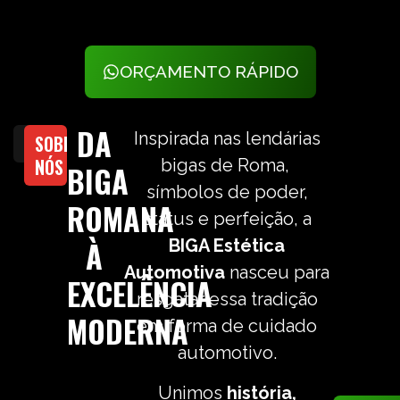
ORÇAMENTO RÁPIDO
DA
Inspirada nas lendárias
SOBRE
NÓS
bigas de Roma,
BIGA
símbolos de poder,
ROMANA
status e perfeição, a
À
BIGA Estética
Automotiva
nasceu para
EXCELÊNCIA
resgatar essa tradição
MODERNA
em forma de cuidado
automotivo.
Unimos
história,