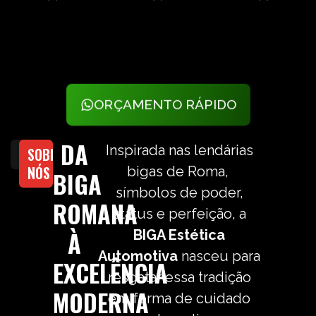
ORÇAMENTO RÁPIDO
DA
Inspirada nas lendárias
SOBRE
NÓS
bigas de Roma,
BIGA
símbolos de poder,
ROMANA
status e perfeição, a
À
BIGA Estética
Automotiva
nasceu para
EXCELÊNCIA
resgatar essa tradição
MODERNA
em forma de cuidado